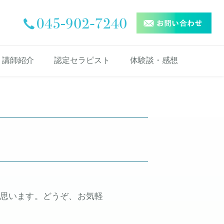
講師紹介
認定セラピスト
体験談・感想
萩原 優
西田 美樹子
鈴木 ひろえ
小林 玉枝
Advance
Standard
Basic
セッション体験談
基礎セミナー感想
退行催眠セミナー感想
勉強会参加者の声
ソマティックヒーリング
イメージバンドダイエッ
思います。どうぞ、お気軽
。