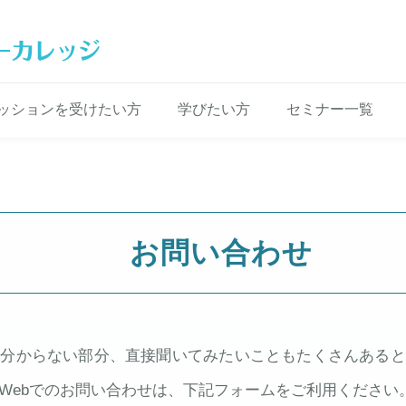
ッションを受けたい方
学びたい方
セミナー一覧
ッション予約
マティックヒーリング
メージバンドダイエット
初めての方へ
受講案内
スケジュール
基礎セミナー
退行催眠療法コース
ソマティックヒーリング
NGH公認セラピスト認定講座
お問い合わせ
と分からない部分、直接聞いてみたいこともたくさんあると
Webでのお問い合わせは、下記フォームをご利用ください