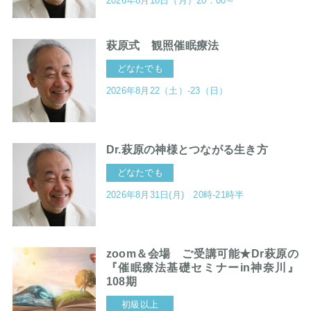
2026年8月10日（月）20：00～
萩原式 観照催眠療法
どなたでも
2026年8月22（土）-23（日）
Dr.萩原の神様とつながる生き方
どなたでも
2026年8月31日(月) 20時-21時半
zoom＆会場 ご受講可能★Dr萩原の
『催眠療法基礎セミナーin神奈川』
108期
初級以上