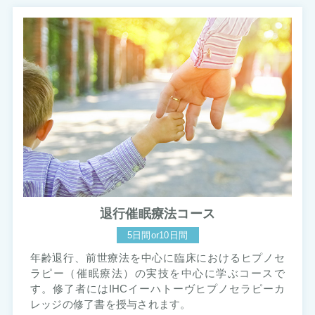
退行催眠療法コース
5日間or10日間
年齢退行、前世療法を中心に臨床におけるヒプノセ
ラピー（催眠療法）の実技を中心に学ぶコースで
す。修了者にはIHCイーハトーヴヒプノセラピーカ
レッジの修了書を授与されます。