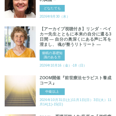
どなたでも
2026年9月30（水）
【アーカイブ視聴付き】リンダ・ベイ
カー先生とともに本来の自分に還る3
日間 ― 自分の奥深くにある声に耳を
澄まし、 魂が整うリトリート ―
催眠の基礎知
識のある方
2026年10月16（金）-18（日）
ZOOM開催『前世療法セラピスト養成
コース』
中級以上
2026年10月31日(土)11月1日(日）3日(火）11
月14(土)-15(日)