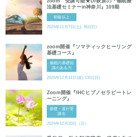
zoom 受講可能★Dr萩原の『催眠療
法基礎セミナーin神奈川』109期
初級以上
2026年11月7日(土), 8日(日)
zoom開催『ソマティックヒーリング
基礎コース』
催眠の基礎知
識のある方
2026年12月11日(金)-13日(日)
Zoom開催『IHCヒプノセラピートレ
ーニング』
基礎・退行受
講生
2026年12月20日（日）