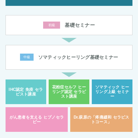
基礎セミナー
初級
ソマティックヒーリング基礎セミナー
中級
花粉症セルフ
ヒー
ソマティック
ヒー
IHC認定 免疫
セラ
リング認定
セラピ
リング上級
セミナ
ピスト講座
スト講座
ー
がん患者を支える
ヒプノセラ
Dr.萩原の「疼痛緩和
セラピス
ピー
トコース」